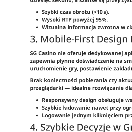
Szybki czas obrotu (<10 s).
Wysoki RTP powyżej 95%.
Wizualna informacja zwrotna w ci
3. Mobile‑First Design 
SG Casino nie oferuje dedykowanej apl
zapewnia płynne doświadczenie na smar
uruchomienie gry, postawienie zakład
Brak konieczności pobierania czy aktu
przeglądarki — idealne rozwiązanie dl
Responsywny design obsługuje ws
Szybkie ładowanie nawet przy og
Logowanie jednym kliknięciem prz
4. Szybkie Decyzje w 