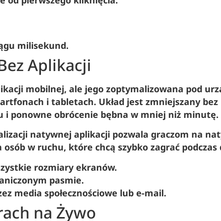
ągu milisekund.
Bez Aplikacji
ikacji mobilnej, ale jego zoptymalizowana pod ur
tfonach i tabletach. Układ jest zmniejszany bez 
u i ponowne obrócenie bębna w mniej niż minutę.
alizacji natywnej aplikacji pozwala graczom na na
a osób w ruchu, które chcą szybko zagrać podczas 
zystkie rozmiary ekranów.
raniczonym pasmie.
ez media społecznościowe lub e-mail.
Grach na Żywo