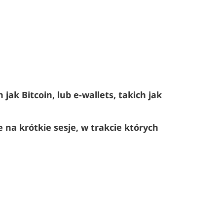
jak Bitcoin, lub e‑wallets, takich jak
 na krótkie sesje, w trakcie których