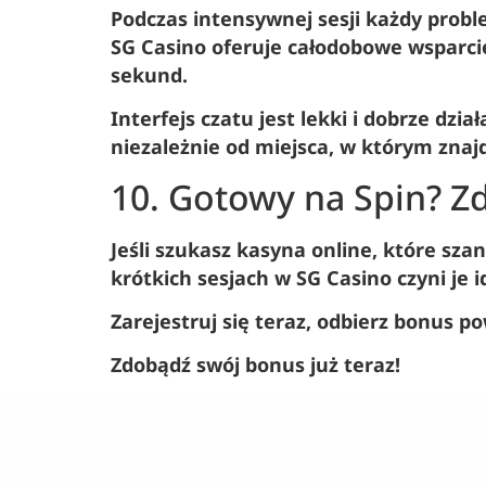
Podczas intensywnej sesji każdy prob
SG Casino oferuje całodobowe wsparcie
sekund.
Interfejs czatu jest lekki i dobrze dz
niezależnie od miejsca, w którym znajd
10. Gotowy na Spin? Z
Jeśli szukasz kasyna online, które sza
krótkich sesjach w SG Casino czyni je
Zarejestruj się teraz, odbierz bonus p
Zdobądź swój bonus już teraz!