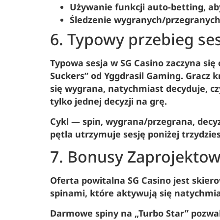
Używanie funkcji auto‑betting, a
Śledzenie wygranych/przegranych
6. Typowy przebieg se
Typowa sesja w SG Casino zaczyna się 
Suckers” od Yggdrasil Gaming. Gracz kr
się wygrana, natychmiast decyduje, cz
tylko jednej decyzji na grę.
Cykl — spin, wygrana/przegrana, decyzj
pętla utrzymuje sesję poniżej trzydzie
7. Bonusy Zaprojekto
Oferta powitalna SG Casino jest skie
spinami, które aktywują się natychmia
Darmowe spiny na „Turbo Star” pozwa