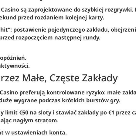
G Casino są zaprojektowane do szybkiej rozgrywki.
sekund przed rozdaniem kolejnej karty.
 hit”: postawienie pojedynczego zakładu, obejrzeni
 przed rozpoczęciem następnej rundy.
.
 opóźnień.
ktywności.
rzez Małe, Częste Zakłady
Casino preferują kontrolowane ryzyko: małe zakła
 duże wygrane podczas krótkich burstów gry.
 limit €50 na sloty i stawiać zakłady po €1 przez 
gając nagłym stratom.
at w ustawieniach konta.