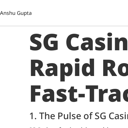
Anshu Gupta
SG Casin
Rapid Ro
Fast‑Tra
1. The Pulse of SG Cas